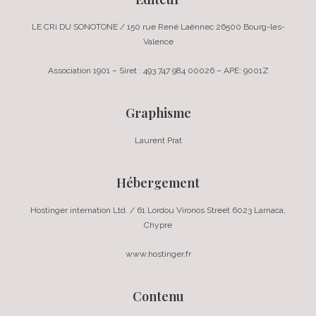
LE CRi DU SONOTONE / 150 rue René Laënnec 26500 Bourg-les-
Valence
Association 1901 – Siret : 493 747 984 00026 – APE: 9001Z
Graphisme
Laurent Prat
Hébergement
Hostinger internation Ltd. / 61 Lordou Vironos Street 6023 Larnaca,
Chypre
www.hostinger.fr
Contenu