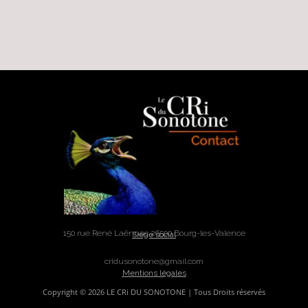
150 rue René Laënnec 26500 Bourg-les-Valence
Siège social
cridusonotone@gmail.com
Mentions légales
Copyright © 2026 LE CRi DU SONOTONE | Tous Droits réservés